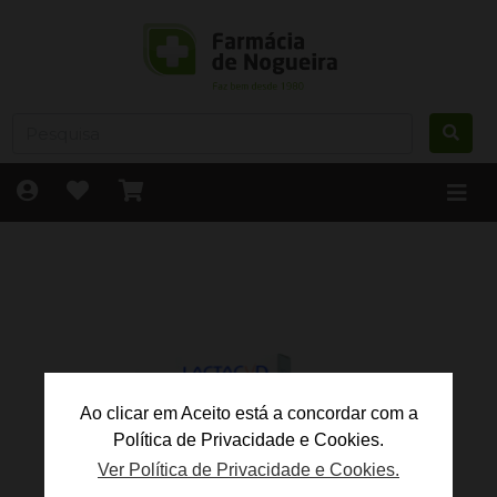
Ao clicar em Aceito está a concordar com a
Política de Privacidade e Cookies.
Ver Política de Privacidade e Cookies.