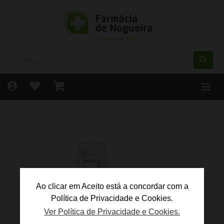
Ao clicar em Aceito está a concordar com a
Política de Privacidade e Cookies.
Ver Política de Privacidade e Cookies.