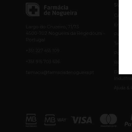
SUPOR
Cancela
Envios e
Largo do Cruzeiro, 71/73
4500-702 Nogueira da Regedoura -
Pergunt
Portugal
Termos 
+351 227 455 109
Política
+351 915 703 636
Resoluçã
Direitos
farmacia@farmaciadenogueira.pt
Industria
Ajuda & 