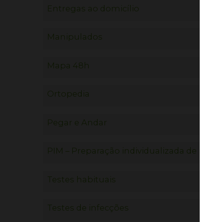
Entregas ao domicílio
Manipulados
Mapa 48h
Ortopedia
Pegar e Andar
PIM – Preparação individualizada de med
Testes habituais
Testes de infecções