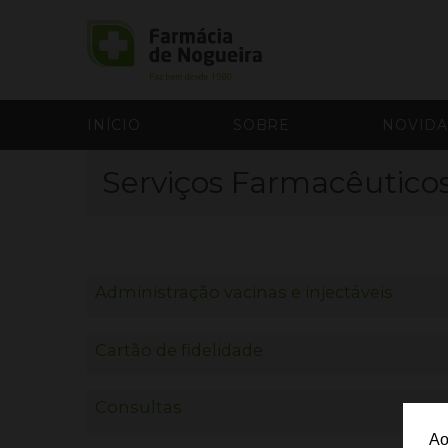
INÍCIO
SOBRE
NOVID
Serviços Farmacêutico
Administração vacinas e injectáveis
Cartão de fidelidade
Consultas
Ao