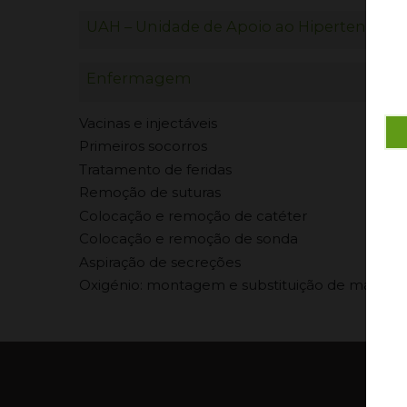
UAH – Unidade de Apoio ao Hipertenso
Enfermagem
Vacinas e injectáveis
Primeiros socorros
Tratamento de feridas
Remoção de suturas
Colocação e remoção de catéter
Colocação e remoção de sonda
Aspiração de secreções
Oxigénio: montagem e substituição de máscara