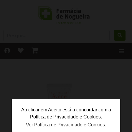
Ao clicar em Aceito está a concordar com a
Política de Privacidade e Cookies.
Ver Política de Privacidade e Cookies.