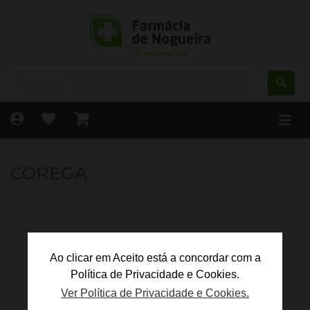
COREGA
Ao clicar em Aceito está a concordar com a
Política de Privacidade e Cookies.
Ver Política de Privacidade e Cookies.